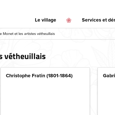
Aller
au
contenu
Le village
Services et d
principal
 Monet et les artistes vétheuillais
s vétheuillais
Christophe Fratin (1801-1864)
Gabri