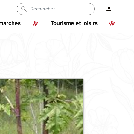
En-
tête
émarches
Tourisme et loisirs
-
Connexi