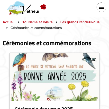
Aller
En-
au
tête
contenu
-
principal
Accueil
Tourisme et loisirs
Les grands rendez-vous
Cérémonies et commémorations
Connexion
Cérémonies et commémorations