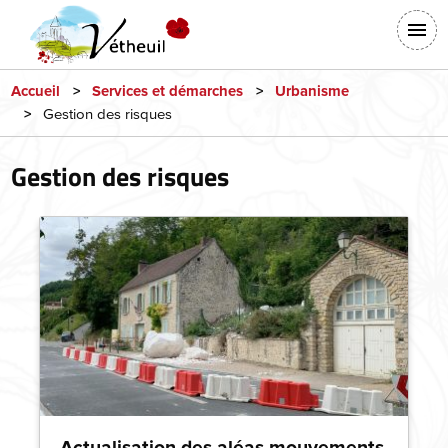
Aller
En-
au
tête
contenu
-
principal
Accueil
Services et démarches
Urbanisme
Gestion des risques
Connexion
Gestion des risques