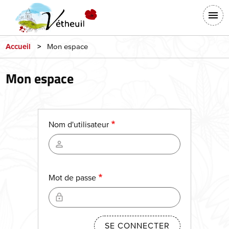
Aller
En-
au
tête
contenu
-
principal
Mon espace
Accueil
Connexion
Mon espace
Nom d'utilisateur
Mot de passe
SE CONNECTER