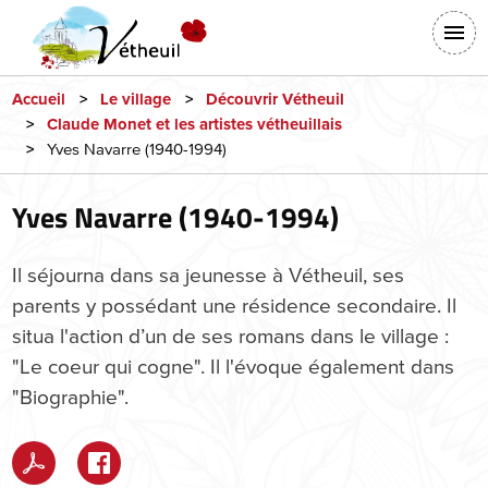
Aller
En-
au
tête
contenu
-
principal
Accueil
Le village
Découvrir Vétheuil
Claude Monet et les artistes vétheuillais
Connexion
Yves Navarre (1940-1994)
Yves Navarre (1940-1994)
Il séjourna dans sa jeunesse à Vétheuil, ses
parents y possédant une résidence secondaire. Il
situa l'action d’un de ses romans dans le village :
"Le coeur qui cogne". Il l'évoque également dans
"Biographie".