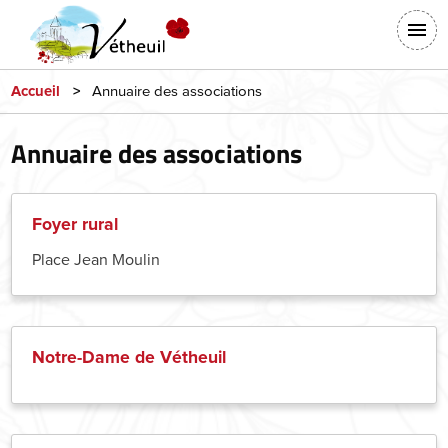
Aller
En-
au
tête
contenu
-
principal
Annuaire des associations
Accueil
Connexion
Annuaire des associations
Foyer rural
Place Jean Moulin
Notre-Dame de Vétheuil