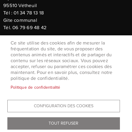
95510 Vétheuil
Tél : 01 34 78 13 18
Gite communal
Tél. 06 79 69 48 42
Horaires d'ouverture :
Ce site utilise des cookies afin de mesurer la
Du lundi au vendredi de 9h à12h
fréquentation du site, de vous proposer des
contenus animés et interactifs et de partager du
Et lundi et vendredi de 14h30 à 17h30
contenu sur les réseaux sociaux. Vous pouvez
Courriel :
mairiedevetheuil@orange.fr
accepter, refuser ou paramétrer ces cookies dès
maintenant. Pour en savoir plus, consultez notre
politique de confidentialité.
MENU
Politique de confidentialité
Accueil
PIED
Mentions légales
DE
Données personnelles
PAGE
CONFIGURATION DES COOKIES
Accessibilité : Non conforme
Cookies
TOUT REFUSER
Plan du site