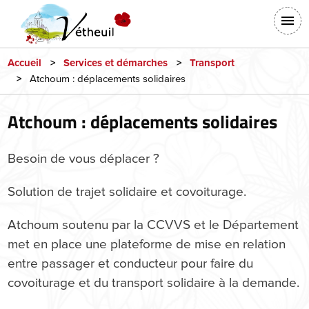
Aller
En-
au
tête
contenu
-
principal
Accueil
Services et démarches
Transport
Atchoum : déplacements solidaires
Connexion
Atchoum : déplacements solidaires
Besoin de vous déplacer ?
Solution de trajet solidaire et covoiturage.
Atchoum soutenu par la CCVVS et le Département
met en place une plateforme de mise en relation
entre passager et conducteur pour faire du
covoiturage et du transport solidaire à la demande.