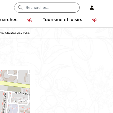
En-
tête
émarches
Tourisme et loisirs
-
de Mantes-la-Jolie
Connexi