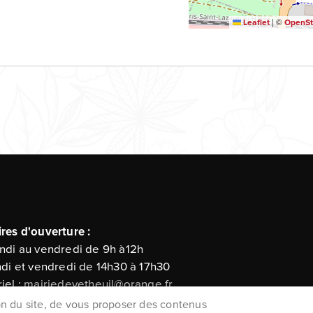
|
©
Leaflet
OpenSt
res d'ouverture :
ndi au vendredi de 9h à12h
ndi et vendredi de 14h30 à 17h30
iel :
mairiedevetheuil@orange.fr
ion du site, de vous proposer des contenus