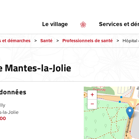
Aller
au
contenu
Le village
Services et d
principal
Hôpital 
s et démarches
Santé
Professionnels de santé
e Mantes-la-Jolie
données
+
−
lly
-la-Jolie
 00