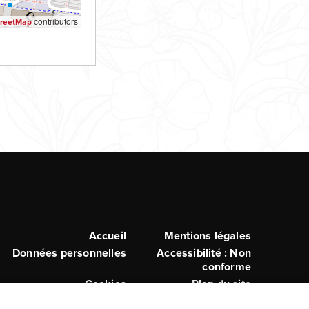
contributors
reetMap
MENU
Accueil
Mentions légales
Données personnelles
Accessibilité : Non
PIED
conforme
DE
Cookies
Plan du site
PAGE
S'identifier