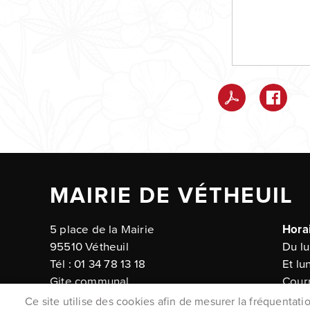
MAIRIE DE VÉTHEUIL
5 place de la Mairie
Horai
95510 Vétheuil
Du lu
Tél : 01 34 78 13 18
Et lu
Gite communal
Courr
Tél. 06 79 69 48 42
Ce site utilise des cookies afin de mesurer la fréquentat