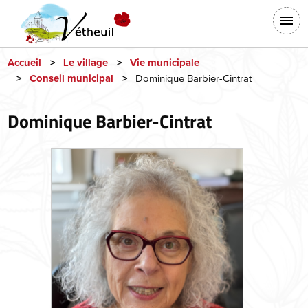
Aller
En-
au
tête
contenu
-
principal
Accueil
Le village
Vie municipale
Dominique Barbier-Cintrat
Conseil municipal
Connexion
Dominique Barbier-Cintrat