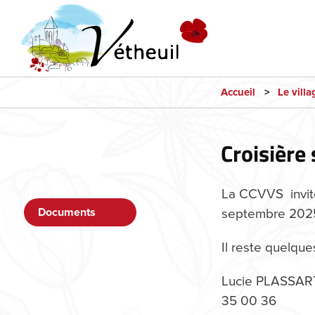
Accueil
Le villa
Croisière 
La CCVVS invite 
septembre 202
Documents
Il reste quelque
Lucie PLASSART 
35 00 36