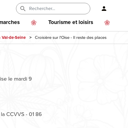
En-
tête
émarches
Tourisme et loisirs
-
Croisière sur l'Oise - Il reste des places
Val-de-Seine
Connexi
ise le mardi 9
 la CCVVS - 01 86