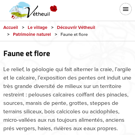
Aller
En-
au
tête
contenu
-
principal
Accueil
Le village
Découvrir Vétheuil
Faune et flore
Patrimoine naturel
Connexion
Faune et flore
Le relief, la géologie qui fait alterner la craie, l’argile
et le calcaire, l’exposition des pentes ont induit une
très grande diversité de milieux sur un territoire
restreint : pelouses calcaires coiffant des pinacles,
sources, marais de pente, grottes, steppes de
terrains siliceux, bois calcicoles ou acidophiles,
micro-vallées aux rus toujours alimentés, anciens
prés vergers, haies, rivières aux eaux propres.