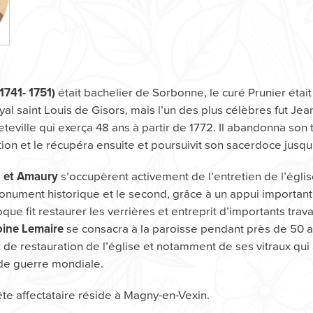
était bachelier de Sorbonne, le curé Prunier étai
1741- 1751)
yal saint Louis de Gisors, mais l’un des plus célèbres fut Je
teville qui exerça 48 ans à partir de 1772. Il abandonna son 
ion et le récupéra ensuite et poursuivit son sacerdoce jusqu
s’occupèrent activement de l’entretien de l’église,
 et Amaury
ument historique et le second, grâce à un appui important
poque fit restaurer les verrières et entreprit d’importants trav
se consacra à la paroisse pendant près de 50 a
oine Lemaire
de restauration de l’église et notamment de ses vitraux qui 
de guerre mondiale.
ête affectataire réside à Magny-en-Vexin.