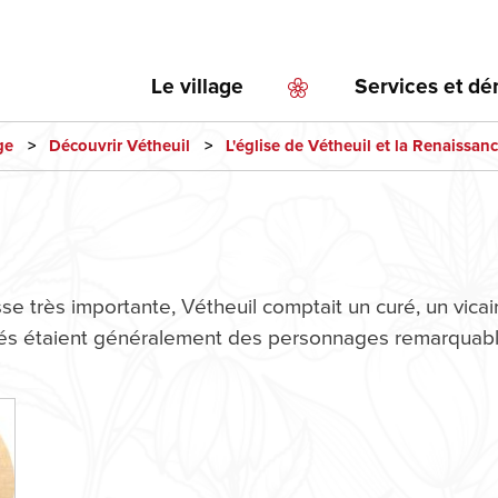
Aller
au
contenu
Le village
Services et d
principal
ge
Découvrir Vétheuil
L'église de Vétheuil et la Renaissan
sse très importante, Vétheuil comptait un curé, un vicai
rés étaient généralement des personnages remarquabl