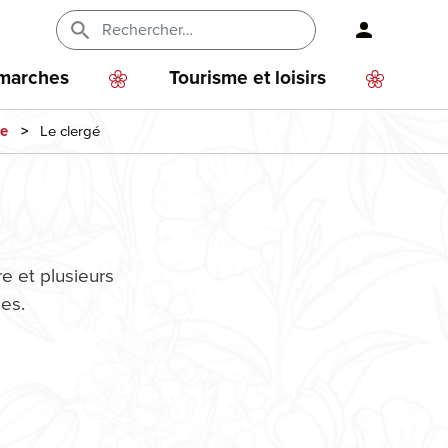
En-
tête
émarches
Tourisme et loisirs
-
Le clergé
ce
Connexi
re et plusieurs
es.