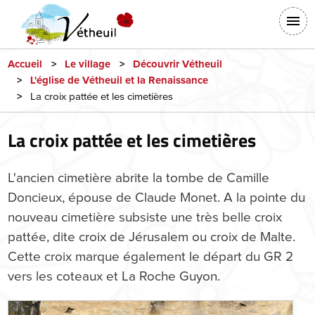
Aller
En-
au
tête
contenu
-
principal
Accueil
Le village
Découvrir Vétheuil
L'église de Vétheuil et la Renaissance
Connexion
La croix pattée et les cimetières
La croix pattée et les cimetières
L'ancien cimetière abrite la tombe de Camille
Doncieux, épouse de Claude Monet. A la pointe du
nouveau cimetière subsiste une très belle croix
pattée, dite croix de Jérusalem ou croix de Malte.
Cette croix marque également le départ du GR 2
vers les coteaux et La Roche Guyon.