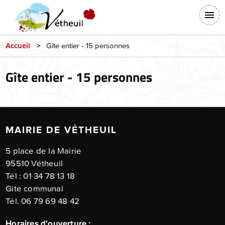
Aller
En-
au
tête
contenu
-
principal
Gîte entier - 15 personnes
Accueil
Connexion
Gîte entier - 15 personnes
MAIRIE DE VÉTHEUIL
5 place de la Mairie
95510 Vétheuil
Tél : 01 34 78 13 18
Gite communal
Tél. 06 79 69 48 42
Horaires d'ouverture :