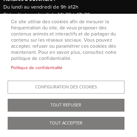
Du lundi au vendredi de 9h à12h
Et lundi et vendredi de 14h30 à 17h30
Ce site utilise des cookies afin de mesurer la
Courriel :
mairiedevetheuil@orange.fr
fréquentation du site, de vous proposer des
contenus animés et interactifs et de partager du
contenu sur les réseaux sociaux. Vous pouvez
accepter, refuser ou paramétrer ces cookies dès
MENU
Accueil
maintenant. Pour en savoir plus, consultez notre
PIED
Mentions légales
politique de confidentialité.
DE
Données personnelles
PAGE
Politique de confidentialité
Accessibilité : Non conforme
Cookies
Plan du site
CONFIGURATION DES COOKIES
S'identifier
TOUT REFUSER
TOUT ACCEPTER